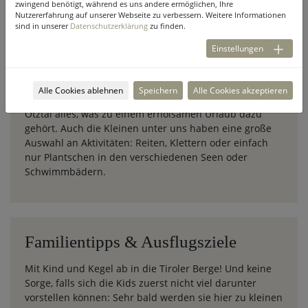
zwingend benötigt, während es uns andere ermöglichen, Ihre
Nutzererfahrung auf unserer Webseite zu verbessern. Weitere Informationen
sind in unserer
Datenschutzerklärung
zu finden.
Einstellungen
Sport & Freizeit
Alle Cookies ablehnen
Speichern
Alle Cookies akzeptieren
Von Actionsport bis hin zur Wellnessoase bietet das
Ötztal alles, was zu einem erholsamen Urlaub dazu
gehört. Auch die Kleinen unter uns haben eine große
Auswahl an Aktivitäten: Reiten, Klettern oder einfach
nur Plantschen in den verschiedenen Seen oder
Schwimmbädern.
Familientipps & Ausflugsziele
Mit Kind und Kegel ab in die Tiroler Berge! Und keine
Sorge, falls sich die Kids zuerst nicht viel darunter
vorstellen können: Sehr bald werden sie hier zu kleinen